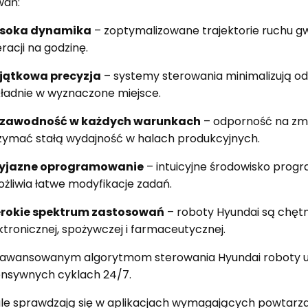
wań:
soka dynamika
– zoptymalizowane trajektorie ruchu gwa
racji na godzinę.
jątkowa precyzja
– systemy sterowania minimalizują odc
ładnie w wyznaczone miejsce.
ezawodność w każdych warunkach
– odporność na zmi
zymać stałą wydajność w halach produkcyjnych.
zyjazne oprogramowanie
– intuicyjne środowisko prog
żliwia łatwe modyfikacje zadań.
erokie spektrum zastosowań
– roboty Hyundai są chęt
ktronicznej, spożywczej i farmaceutycznej.
zaawansowanym algorytmom sterowania Hyundai roboty u
ensywnych cyklach 24/7.
e sprawdzają się w aplikacjach wymagających powtarzaln