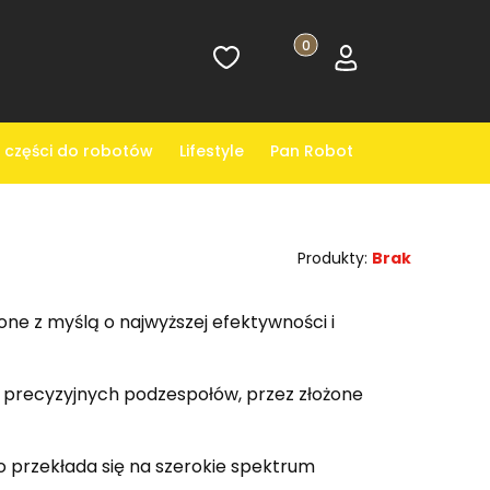
Ulubione
Produkty w koszyku: 0. Z
Koszyk
Zaloguj się
 części do robotów
Lifestyle
Pan Robot
Produkty:
Brak
e z myślą o najwyższej efektywności i
żu precyzyjnych podzespołów, przez złożone
co przekłada się na szerokie spektrum