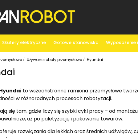
Skutery elektryczne
Gotowe stanowiska
Wyposażenie i
Przemysłowe
Używane roboty przemysłowe
Hyundai
dai
 Hyundai
to wszechstronne ramiona przemysłowe tworzon
ności w różnorodnych procesach robotyzacji.
ją się tam, gdzie liczy się szybki cykl pracy – od monta
awalnicze, aż po paletyzację i pakowanie towarów.
oferuje rozwiązania dla lekkich oraz średnich udźwigów, 