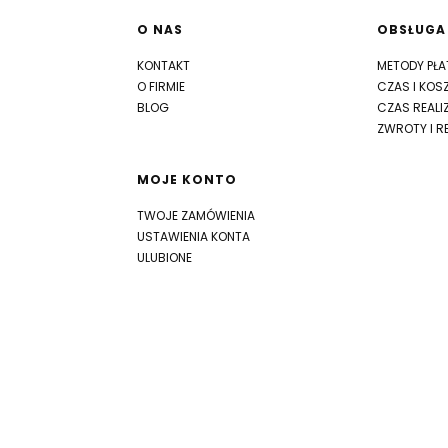
Linki w stopce
O NAS
OBSŁUGA
KONTAKT
METODY PŁA
O FIRMIE
CZAS I KOS
BLOG
CZAS REALI
ZWROTY I R
MOJE KONTO
TWOJE ZAMÓWIENIA
USTAWIENIA KONTA
ULUBIONE