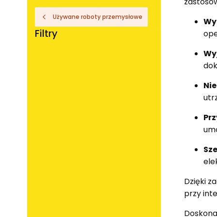
zastoso
Używane roboty przemysłowe
Wy
Filtry
ope
Wy
Koniec filtrów
dok
Ni
utr
Pr
umo
Sz
ele
Dzięki 
przy int
Doskonal