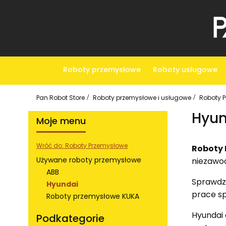
Roboty przemysłowe
Roboty usługowe
Pan Robot Store
Roboty przemysłowe i usługowe
Roboty 
Hyun
Moje menu
Wróć do: Roboty Przemysłowe
Roboty
Używane roboty przemysłowe
niezawod
ABB
Sprawdza
Hyundai
prace sp
Roboty przemysłowe KUKA
Koniec menu
Hyundai 
Podkategorie