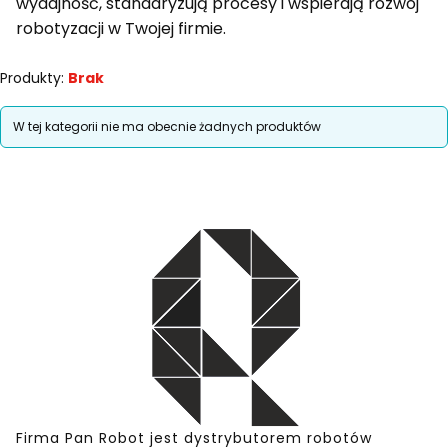
wydajność, standaryzują procesy i wspierają rozwój
robotyzacji w Twojej firmie.
Produkty:
Brak
Lista produktów
W tej kategorii nie ma obecnie żadnych produktów
Firma Pan Robot jest dystrybutorem robotów