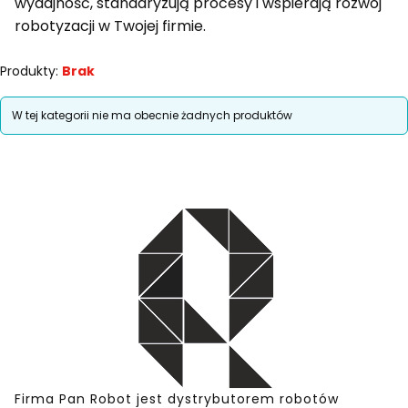
wydajność, standaryzują procesy i wspierają rozwój
robotyzacji w Twojej firmie.
Produkty:
Brak
Lista produktów
W tej kategorii nie ma obecnie żadnych produktów
Firma Pan Robot jest dystrybutorem robotów