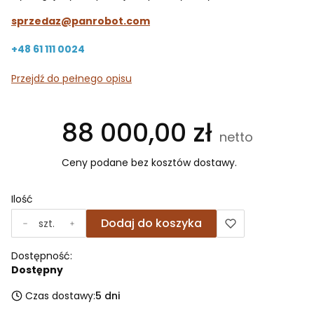
sprzedaz@panrobot.com
+48 61 111 0024
Przejdź do pełnego opisu
Cena
88 000,00 zł
Ceny podane bez kosztów dostawy.
Ilość
Dodaj do koszyka
szt.
Dostępność:
Dostępny
Czas dostawy:
5 dni