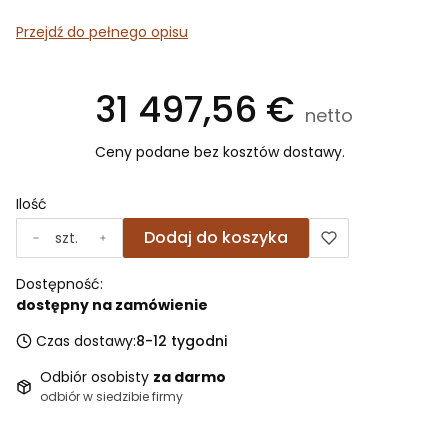
Przejdź do pełnego opisu
Cena
31 497,56 €
Ceny podane bez kosztów dostawy.
Ilość
Dodaj do koszyka
szt.
Dostępność:
dostępny na zamówienie
Czas dostawy:
8-12 tygodni
Odbiór osobisty
za darmo
odbiór w siedzibie firmy