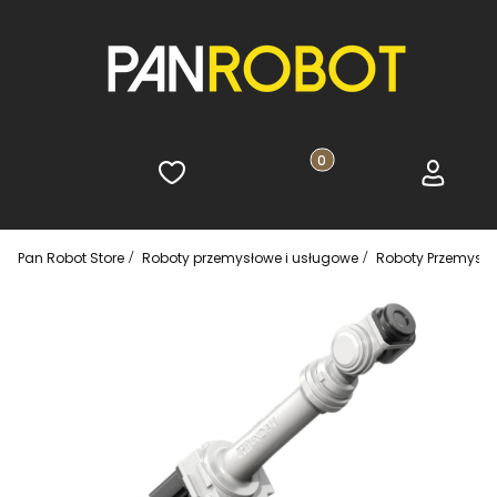
Ulubione
Produkty w koszyku: 0. 
Koszyk
Zaloguj s
Pan Robot Store
Roboty przemysłowe i usługowe
Roboty Przemysł