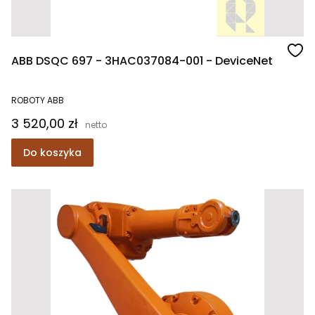
ABB DSQC 697 - 3HAC037084-001 - DeviceNet
ROBOTY ABB
Cena
3 520,00 zł
Do koszyka