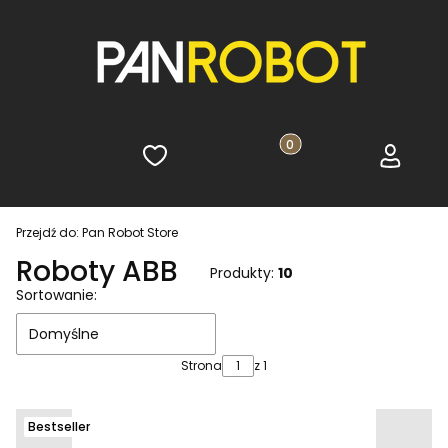
Ulubione
Produkty w koszyku: 0. 
Koszyk
Zaloguj s
Przejdź do:
Pan Robot Store
Roboty ABB
Produkty:
10
Lista produktów
Sortowanie:
Domyślne
Strona
z 1
Bestseller