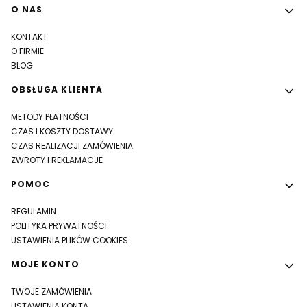
Linki w stopce
O NAS
KONTAKT
O FIRMIE
BLOG
OBSŁUGA KLIENTA
METODY PŁATNOŚCI
CZAS I KOSZTY DOSTAWY
CZAS REALIZACJI ZAMÓWIENIA
ZWROTY I REKLAMACJE
POMOC
REGULAMIN
POLITYKA PRYWATNOŚCI
USTAWIENIA PLIKÓW COOKIES
MOJE KONTO
TWOJE ZAMÓWIENIA
USTAWIENIA KONTA