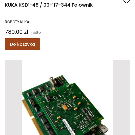
KUKA KSD1-48 / 00-117-344 Falownik
ROBOTY KUKA
Cena
780,00 zł
Do koszyka