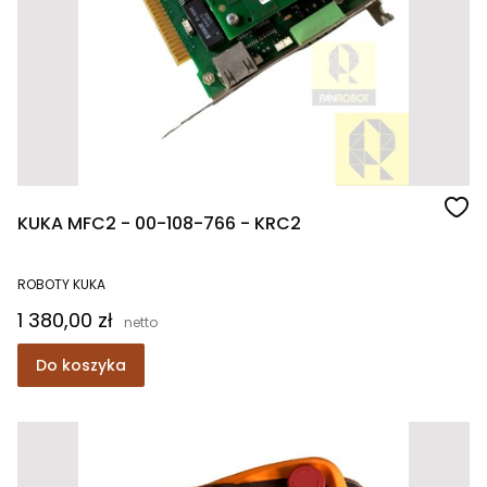
KUKA MFC2 - 00-108-766 - KRC2
ROBOTY KUKA
Cena
1 380,00 zł
Do koszyka