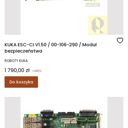
KUKA ESC-CI V1.50 / 00-106-290 / Moduł
bezpieczeństwa
ROBOTY KUKA
Cena
1 790,00 zł
Do koszyka