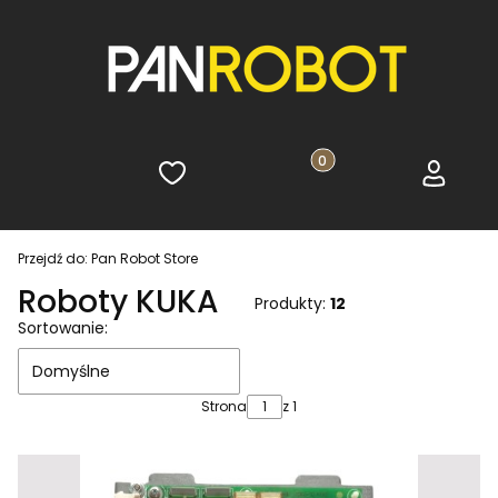
Ulubione
Produkty w koszyku: 0. 
Koszyk
Zaloguj s
Przejdź do:
Pan Robot Store
Roboty KUKA
Produkty:
12
Lista produktów
Sortowanie:
Domyślne
Strona
z 1