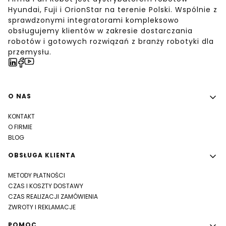
Hyundai, Fuji i OrionStar na terenie Polski. Wspólnie z
sprawdzonymi integratorami kompleksowo
obsługujemy klientów w zakresie dostarczania
robotów i gotowych rozwiązań z branży robotyki dla
przemysłu.
Linki w stopce
O NAS
KONTAKT
O FIRMIE
BLOG
OBSŁUGA KLIENTA
METODY PŁATNOŚCI
CZAS I KOSZTY DOSTAWY
CZAS REALIZACJI ZAMÓWIENIA
ZWROTY I REKLAMACJE
POMOC