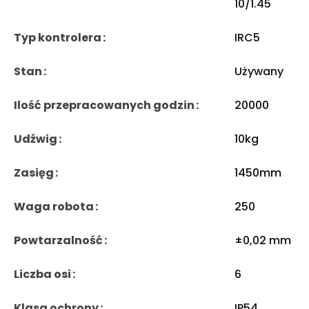
10/1.45
Typ kontrolera
IRC5
Stan
Używany
Ilość przepracowanych godzin
20000
Udźwig
10kg
Zasięg
1450mm
Waga robota
250
Powtarzalność
±0,02 mm
Liczba osi
6
Klasa ochrony
IP54