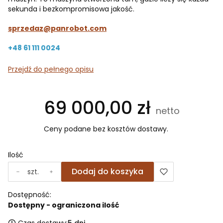
sekunda i bezkompromisowa jakość.
sprzedaz@panrobot.com
+48 61 111 0024
Przejdź do pełnego opisu
Cena
69 000,00 zł
Ceny podane bez kosztów dostawy.
Ilość
Dodaj do koszyka
szt.
Dostępność:
Dostępny - ograniczona ilość