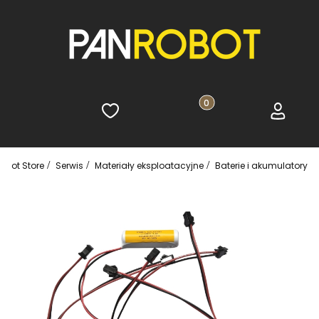
Ulubione
Produkty w koszyku: 0. 
Koszyk
Zaloguj s
obot Store
Serwis
Materiały eksploatacyjne
Baterie i akumulatory