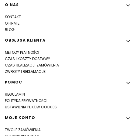
Linki w stopce
O NAS
KONTAKT
O FIRMIE
BLOG
OBSŁUGA KLIENTA
METODY PŁATNOŚCI
CZAS I KOSZTY DOSTAWY
CZAS REALIZACJI ZAMÓWIENIA
ZWROTY I REKLAMACJE
POMOC
REGULAMIN
POLITYKA PRYWATNOŚCI
USTAWIENIA PLIKÓW COOKIES
MOJE KONTO
TWOJE ZAMÓWIENIA