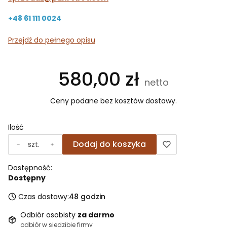
+48 61 111 0024
Przejdź do pełnego opisu
Cena
580,00 zł
Ceny podane bez kosztów dostawy.
Ilość
Dodaj do koszyka
szt.
Dostępność:
Dostępny
Czas dostawy:
48 godzin
Odbiór osobisty
za darmo
odbiór w siedzibie firmy